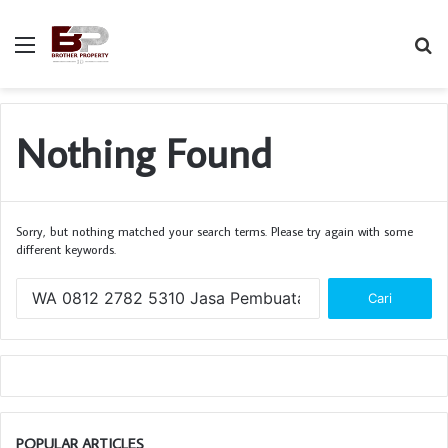
Menu
S
fo
Nothing Found
Sorry, but nothing matched your search terms. Please try again with some
different keywords.
C
a
r
i
u
n
t
u
POPULAR ARTICLES