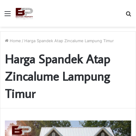
Menu
S
fo
Home
/
Harga Spandek Atap Zincalume Lampung Timur
Harga Spandek Atap
Zincalume Lampung
Timur